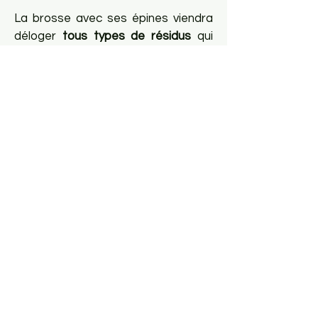
La brosse avec ses épines viendra
déloger
tous types de résidus
qui
tomberont dans votre cheminée.
Il ne restera plus qu’à aspirer les
résidus et l’intervention sera
terminée.
Vous l’aurez compris, le ramonage des
conduits d’aération est nécessaire et
doit être réalisé avec une méthode et
des outils adaptés. Faites appel à
l’équipe d’Au Compagnon afin de
garantir une intervention rapide pour
votre
ramonage à Clamart
.
EFFECTUEZ VOTRE RAMONAGE