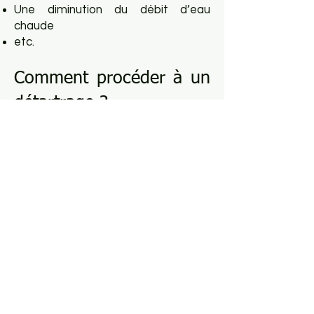
Une diminution du débit d’eau
chaude
etc.
Comment procéder à un
détartrage ?
Pour détartrer efficacement des
canalisations, le mieux reste
d’utiliser une pompe conçue pour le
détartrage. Celle-ci contient un
produit spécial adapté pour traiter
le tartre accumulé.
Il est important en amont de
mesurer le débit d’eau afin de
vérifier la quantité de produit et la
pression nécessaire pour