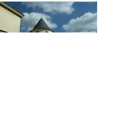
Clamart
Chauffagiste à Clamart
Plombier à Clamart